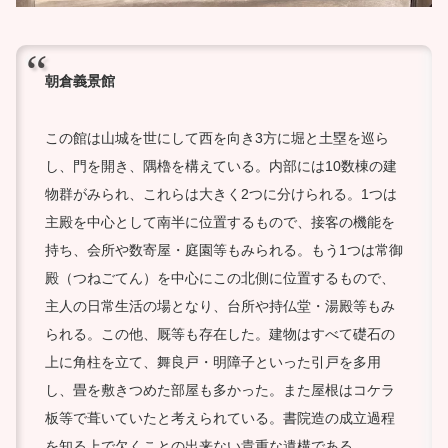
朝倉義景館
この館は山城を世にして西を向き3方に堀と土塁を巡ら
し、門を開き、隅櫓を構えている。内部には10数棟の建
物群がみられ、これらは大きく2つに分けられる。1つは
主殿を中心として南半に位置するもので、接客の機能を
持ち、会所や数寄屋・庭園等もみられる。もう1つは常御
殿（つねごてん）を中心にこの北側に位置するもので、
主人の日常生活の場となり、台所や持仏堂・湯殿等もみ
られる。この他、厩等も存在した。建物はすべて礎石の
上に角柱を立て、舞良戸・明障子といった引戸を多用
し、畳を敷きつめた部屋も多かった。また屋根はコケラ
板等で葺いていたと考えられている。書院造の成立過程
を知る上で欠くことの出来ない貴重な遺構である。