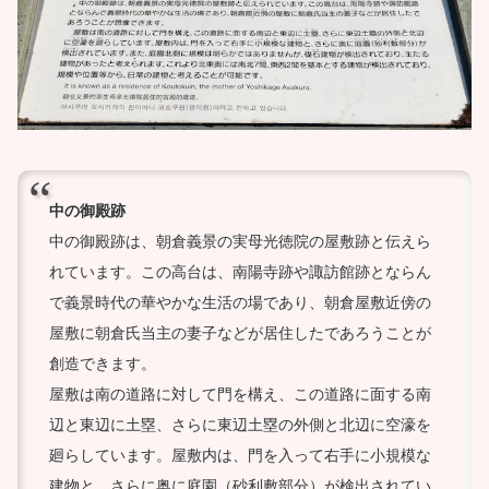
中の御殿跡
中の御殿跡は、朝倉義景の実母光徳院の屋敷跡と伝えら
れています。この高台は、南陽寺跡や諏訪館跡とならん
で義景時代の華やかな生活の場であり、朝倉屋敷近傍の
屋敷に朝倉氏当主の妻子などが居住したであろうことが
創造できます。
屋敷は南の道路に対して門を構え、この道路に面する南
辺と東辺に土塁、さらに東辺土塁の外側と北辺に空濠を
廻らしています。屋敷内は、門を入って右手に小規模な
建物と、さらに奥に庭園（砂利敷部分）が検出されてい