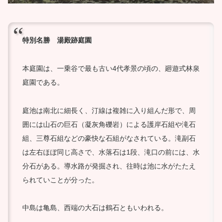
特別名勝 湯殿跡庭園
本庭園は、一乗谷で最も古い4代孝景の頃の、廻遊式林泉
庭園である。
庭池は南北に細長く、汀線は複雑に入り組んだ形で、周
囲には山石の巨石（凝灰角礫岩）による護岸石組や滝石
組、三尊石組などの豪快な石組がなされている。滝副石
は左右ほぼ同じ高さで、水落石は1段、滝口の前には、水
分石がある。導水路が発掘され、往時は池に水がたたえ
られていことが分った。
中島は亀島、西端の大石は鶴石ともいわれる。