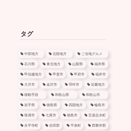
タグ
中部地方
北陸地方
ご当地グルメ
石川県
東北地方
山梨県
福井県
甲信越地方
甲斐市
甲府市
福井市
大月市
金沢市
羽咋市
近畿地方
移動手段
和歌山県
和歌山市
岩手県
徳島県
四国地方
輪島市
珠洲市
七尾市
徳島市
宝達志水町
永平寺町
吉田郡
平泉町
西磐井郡