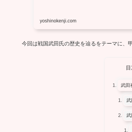
yoshinokenji.com
今回は戦国武田氏の歴史を辿るをテーマに、
目
武田
武
武