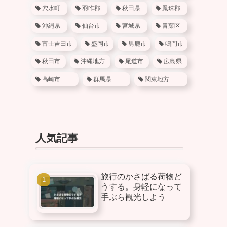
穴水町
羽咋郡
秋田県
鳳珠郡
沖縄県
仙台市
宮城県
青葉区
富士吉田市
盛岡市
男鹿市
鳴門市
秋田市
沖縄地方
尾道市
広島県
高崎市
群馬県
関東地方
人気記事
旅行のかさばる荷物ど
うする。身軽になって
手ぶら観光しよう