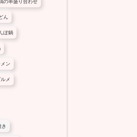
鶏の串盛り合わせ
どん
んぽ鍋
鍋
ーメン
グルメ
焼き