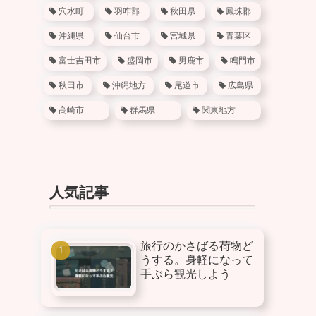
穴水町
羽咋郡
秋田県
鳳珠郡
沖縄県
仙台市
宮城県
青葉区
富士吉田市
盛岡市
男鹿市
鳴門市
秋田市
沖縄地方
尾道市
広島県
高崎市
群馬県
関東地方
人気記事
旅行のかさばる荷物ど
うする。身軽になって
手ぶら観光しよう