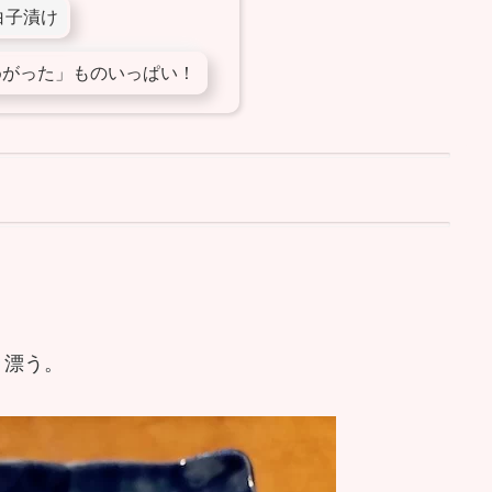
白子漬け
めがった」ものいっぱい！
り漂う。