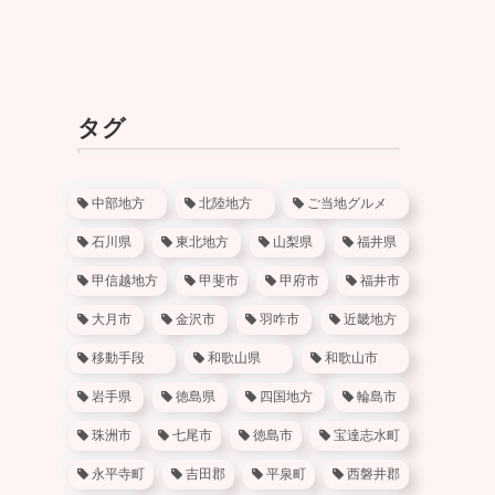
タグ
中部地方
北陸地方
ご当地グルメ
石川県
東北地方
山梨県
福井県
甲信越地方
甲斐市
甲府市
福井市
大月市
金沢市
羽咋市
近畿地方
移動手段
和歌山県
和歌山市
岩手県
徳島県
四国地方
輪島市
珠洲市
七尾市
徳島市
宝達志水町
永平寺町
吉田郡
平泉町
西磐井郡