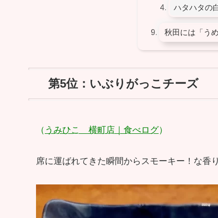
ハタハタの
秋田には「う
第5位：いぶりがっこチーズ
（
うみひこ 横町店｜食べログ
）
席に運ばれてきた瞬間からスモーキー！な香